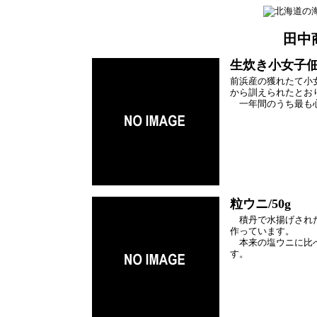
田中
生炊き小女子佃煮
前浜産の獲れたて小
から訓えられたとお
一年間のうち最も心
粒ウニ/50g
積丹で水揚げされた
作っています。
本来の塩ウニに比べ
す。